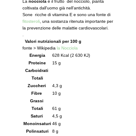
La
nocciola
è il frutto del nocciolo, pianta
coltivata dall'uomo già nell'antichità.
Sone ricche di vitamina E e sono una fonte di
fitosteroli
, una sostanza ritenuta importante per
la prevenzione delle malattie cardiovascolari.
.
Valori nutrizionali per 100 g
fonte > Wikipedia
la Nocciola
Energia
628 Kcal (2 630 KJ)
Proteine
15 g
Carboidrati
Totali
Zuccheri
4,3 g
Fibre
10 g
Grassi
Totali
61 g
Saturi
4,5 g
Monoinsaturi
46 g
Polinsaturi
8 g